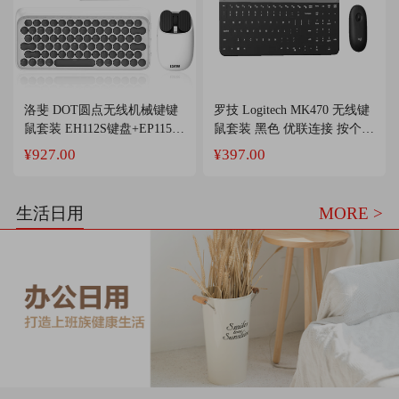
洛斐 DOT圆点无线机械键键
罗技 Logitech MK470 无线键
鼠套装 EH112S键盘+EP115鼠
鼠套装 黑色 优联连接 按个销
标+OE101拓展坞套装 白色
售
¥927.00
¥397.00
按套销售
生活日用
MORE >