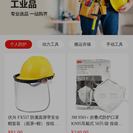
个人防护
动力工具
搬运存储
手动工具
伏兴 FX557 防溅面屏带安全
3M 9501+ 折叠式防护口罩
帽套装 （面屏+帽） 按组销
KN95耳戴式 50只/袋 按袋销
售
售
¥81.00
¥240.00