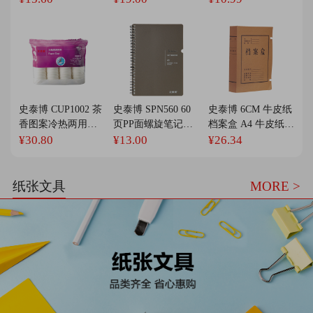
彩色
A4 混色
史泰博 CUP1002 茶
史泰博 SPN560 60
史泰博 6CM 牛皮纸
香图案冷热两用一
页PP面螺旋笔记本
档案盒 A4 牛皮纸色
次性纸杯 250ml/9盎
148*210mm A5 典
5个/封
¥30.80
¥13.00
¥26.34
司/100只/包/10包/箱
雅灰色 80本/箱
纸张文具
MORE >