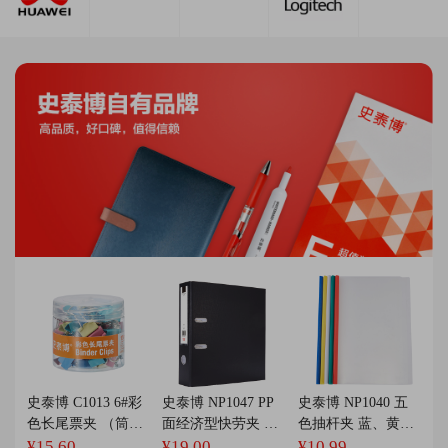
史泰博 C1013 6#彩
史泰博 NP1047 PP
史泰博 NP1040 五
色长尾票夹 （筒
面经济型快劳夹 A4
色抽杆夹 蓝、黄、
装）60只/筒 15MM
3寸 黑色
白、红、绿 (5个/包)
¥15.60
¥19.00
¥10.99