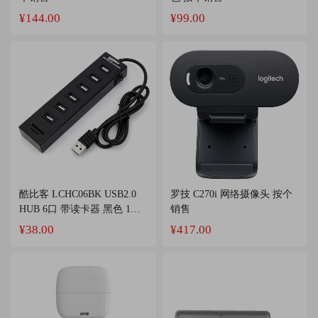
¥144.00
¥99.00
酷比客 LCHC06BK USB2.0
罗技 C270i 网络摄像头 按个
HUB 6口 带读卡器 黑色 1个/
销售
袋 适用于U盘，读卡器，USB
¥38.00
¥417.00
鼠标，USB键盘，扫描仪，数
码像机，数码摄像机，USB声
卡等设备 按个销售