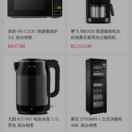
美的 M1-L213C 快捷微波炉
摩飞 MR1028 英国咖啡机全
21L 按台销售
自动磨豆家用办公咖啡机 双
层保温咖啡壶豆粉两用
¥437.00
¥2,315.00
1.5L（8杯） 银黑色 按台销
售
九阳 K17-F67 电热水壶 1.7L
康宝 ZTP380H-1 立式消毒柜
黑色 按台销售
300L 按台销售