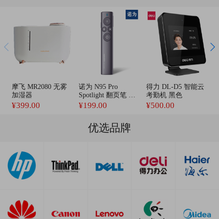
摩飞 MR2080 无雾
诺为 N95 Pro
得力 DL-D5 智能云
罗
加湿器
Spotlight 翻页笔 红
考勤机 黑色
光+数字激光 灰色
¥399.00
¥199.00
¥500.00
¥
优选品牌