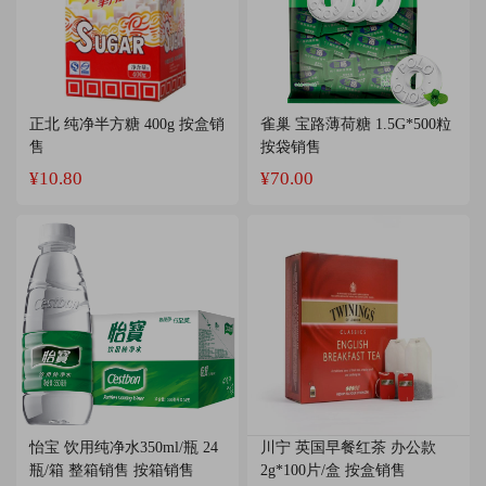
正北 纯净半方糖 400g 按盒销
雀巢 宝路薄荷糖 1.5G*500粒
售
按袋销售
¥10.80
¥70.00
怡宝 饮用纯净水350ml/瓶 24
川宁 英国早餐红茶 办公款
瓶/箱 整箱销售 按箱销售
2g*100片/盒 按盒销售