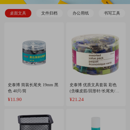
桌面文具
文件归档
办公用纸
书写工具
史泰博 筒装长尾夹 19mm 黑
史泰博 优质文具套装 彩色
色 40只/筒
(含橡皮筋/回形针/长尾夹/工
字钉)
¥11.90
¥21.24