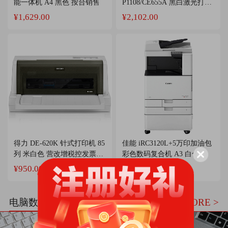
能一体机 A4 黑色 按台销售
P1108/CE655A 黑白激光打印
机 A4 按台销售
¥1,629.00
¥2,102.00
得力 DE-620K 针式打印机 85
佳能 iRC3120L+5万印加油包
列 米白色 营改增税控发票打
彩色数码复合机 A3 白色 双
印机 按台销售
面自动输稿器/双纸盒/工作
¥950.00
¥18,073.46
台/5万印 按台销售
电脑数码
MORE >